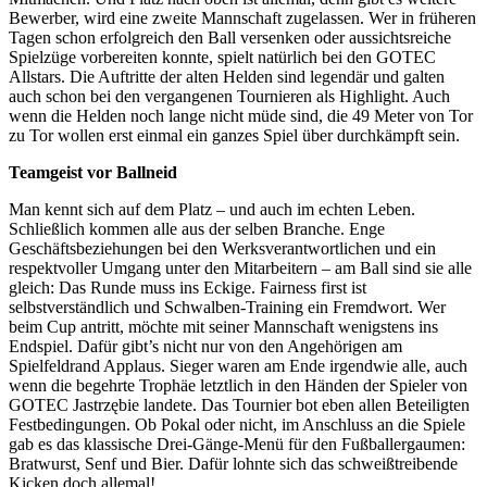
Bewerber, wird eine zweite Mannschaft zugelassen. Wer in früheren
Tagen schon erfolgreich den Ball versenken oder aussichtsreiche
Spielzüge vorbereiten konnte, spielt natürlich bei den GOTEC
Allstars. Die Auftritte der alten Helden sind legendär und galten
auch schon bei den vergangenen Tournieren als Highlight. Auch
wenn die Helden noch lange nicht müde sind, die 49 Meter von Tor
zu Tor wollen erst einmal ein ganzes Spiel über durchkämpft sein.
Teamgeist vor Ballneid
Man kennt sich auf dem Platz – und auch im echten Leben.
Schließlich kommen alle aus der selben Branche. Enge
Geschäftsbeziehungen bei den Werksverantwortlichen und ein
respektvoller Umgang unter den Mitarbeitern – am Ball sind sie alle
gleich: Das Runde muss ins Eckige. Fairness first ist
selbstverständlich und Schwalben-Training ein Fremdwort. Wer
beim Cup antritt, möchte mit seiner Mannschaft wenigstens ins
Endspiel. Dafür gibt’s nicht nur von den Angehörigen am
Spielfeldrand Applaus. Sieger waren am Ende irgendwie alle, auch
wenn die begehrte Trophäe letztlich in den Händen der Spieler von
GOTEC Jastrzębie landete. Das Tournier bot eben allen Beteiligten
Festbedingungen. Ob Pokal oder nicht, im Anschluss an die Spiele
gab es das klassische Drei-Gänge-Menü für den Fußballergaumen:
Bratwurst, Senf und Bier. Dafür lohnte sich das schweißtreibende
Kicken doch allemal!