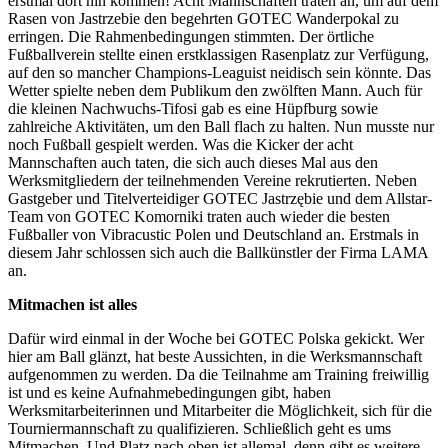
erstmal dort hin kommen! Acht Mannschaften traten an, um auf dem
Rasen von Jastrzebie den begehrten GOTEC Wanderpokal zu
erringen. Die Rahmenbedingungen stimmten. Der örtliche
Fußballverein stellte einen erstklassigen Rasenplatz zur Verfügung,
auf den so mancher Champions-Leaguist neidisch sein könnte. Das
Wetter spielte neben dem Publikum den zwölften Mann. Auch für
die kleinen Nachwuchs-Tifosi gab es eine Hüpfburg sowie
zahlreiche Aktivitäten, um den Ball flach zu halten. Nun musste nur
noch Fußball gespielt werden. Was die Kicker der acht
Mannschaften auch taten, die sich auch dieses Mal aus den
Werksmitgliedern der teilnehmenden Vereine rekrutierten. Neben
Gastgeber und Titelverteidiger GOTEC Jastrzębie und dem Allstar-
Team von GOTEC Komorniki traten auch wieder die besten
Fußballer von Vibracustic Polen und Deutschland an. Erstmals in
diesem Jahr schlossen sich auch die Ballkünstler der Firma LAMA
an.
Mitmachen ist alles
Dafür wird einmal in der Woche bei GOTEC Polska gekickt. Wer
hier am Ball glänzt, hat beste Aussichten, in die Werksmannschaft
aufgenommen zu werden. Da die Teilnahme am Training freiwillig
ist und es keine Aufnahmebedingungen gibt, haben
Werksmitarbeiterinnen und Mitarbeiter die Möglichkeit, sich für die
Tourniermannschaft zu qualifizieren. Schließlich geht es ums
Mitmachen. Und Platz nach oben ist allemal, denn gibt es weitere